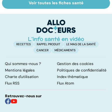
Voir toutes les fiches santé
Tout savoir sur le
Qu'est-ce que le
V
cerveau
coma ?
c
RECETTES
RAPPEL PRODUIT
LE MAG DE LA SANTÉ
CANCER
MÉDICAMENTS
Qui sommes-nous ?
Gestion des cookies
Mentions légales
Politiques de confidentialité
Charte d'utilisation
Index thématique
Flux RSS
Flux Atom
Retrouvez-nous sur