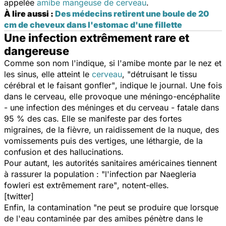
appelée
amibe mangeuse de cerveau
.
À lire aussi :
Des médecins retirent une boule de 20
cm de cheveux dans l'estomac d'une fillette
Une infection extrêmement rare et
dangereuse
Comme son nom l'indique, si l'amibe monte par le nez et
les sinus, elle atteint le
cerveau
,
"détruisant le tissu
cérébral et le faisant gonfler"
, indique le journal. Une fois
dans le cerveau, elle provoque une méningo-encéphalite
- une infection des méninges et du cerveau - fatale dans
95 % des cas. Elle se manifeste par des fortes
migraines, de la fièvre, un raidissement de la nuque, des
vomissements puis des vertiges, une léthargie, de la
confusion et des hallucinations.
Pour autant, les autorités sanitaires américaines tiennent
à rassurer la population :
"l'infection par
Naegleria
fowleri
est extrêmement rare"
, notent-elles.
[twitter]
Enfin, la contamination
"ne peut se produire que lorsque
de l'eau contaminée par des amibes pénètre dans le