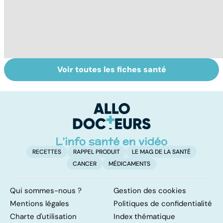
Voir toutes les fiches santé
Le TDAH, un
Accident
Tr
trouble de
vasculaire
dé
l'attention avec
cérébral : l'enfant
p
ou sans
également
hyperactivité
touché
RECETTES
RAPPEL PRODUIT
LE MAG DE LA SANTÉ
CANCER
MÉDICAMENTS
Qui sommes-nous ?
Gestion des cookies
Mentions légales
Politiques de confidentialité
Charte d'utilisation
Index thématique