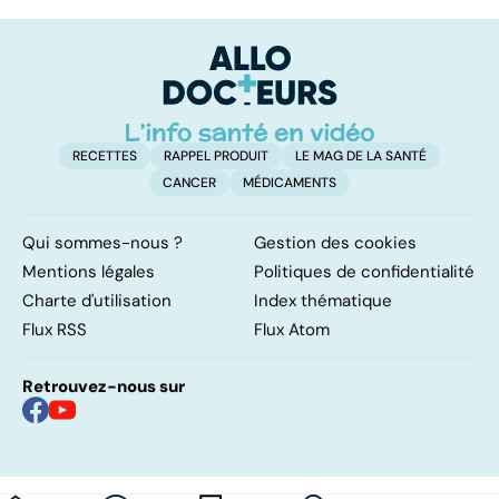
trouble de
vasculaire
dé
l'attention avec
cérébral : l'enfant
p
ou sans
également
hyperactivité
touché
RECETTES
RAPPEL PRODUIT
LE MAG DE LA SANTÉ
CANCER
MÉDICAMENTS
Qui sommes-nous ?
Gestion des cookies
Mentions légales
Politiques de confidentialité
Charte d'utilisation
Index thématique
Flux RSS
Flux Atom
Retrouvez-nous sur