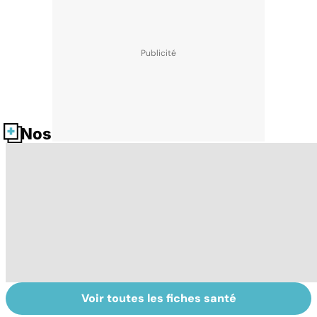
Nos fiches santé
Voir toutes les fiches santé
Le TDAH, un
Accident
Tr