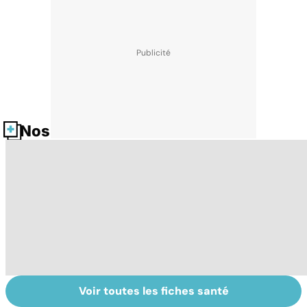
Nos fiches santé
Voir toutes les fiches santé
HPV : tout savoir
La tuberculose
Gy