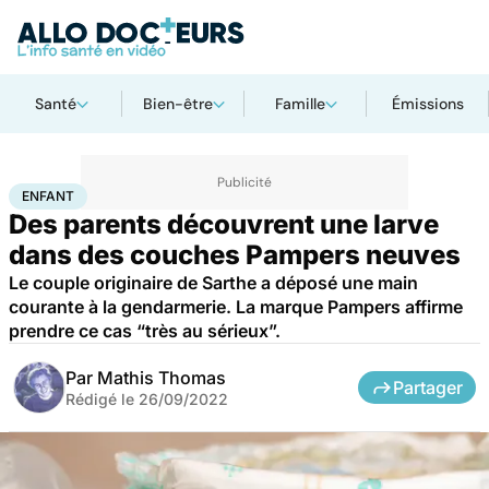
Santé
Bien-être
Famille
Émissions
Accueil
Famille
Enfant
Enfant
ENFANT
Des parents découvrent une larve
dans des couches Pampers neuves
Le couple originaire de Sarthe a déposé une main
courante à la gendarmerie. La marque Pampers affirme
prendre ce cas “très au sérieux”.
Par
Mathis Thomas
Partager
Rédigé le
26/09/2022