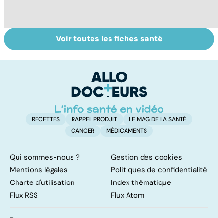
Voir toutes les fiches santé
Le TDAH, un
Accident
Tr
trouble de
vasculaire
dé
l'attention avec
cérébral : l'enfant
p
ou sans
également
hyperactivité
touché
RECETTES
RAPPEL PRODUIT
LE MAG DE LA SANTÉ
CANCER
MÉDICAMENTS
Qui sommes-nous ?
Gestion des cookies
Mentions légales
Politiques de confidentialité
Charte d'utilisation
Index thématique
Flux RSS
Flux Atom