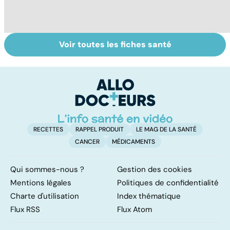
Voir toutes les fiches santé
Tout savoir sur
Covid-19 : tout
D
les infections
savoir sur la
ho
pulmonaires
maladie
c'
su
RECETTES
RAPPEL PRODUIT
LE MAG DE LA SANTÉ
CANCER
MÉDICAMENTS
Qui sommes-nous ?
Gestion des cookies
Mentions légales
Politiques de confidentialité
Charte d'utilisation
Index thématique
Flux RSS
Flux Atom