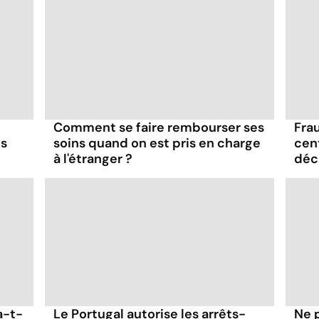
Comment se faire rembourser ses
Frau
os
soins quand on est pris en charge
cen
à l'étranger ?
déc
a-t-
Le Portugal autorise les arrêts-
Ne 