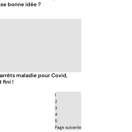
sse bonne idée ?
 arrêts maladie pour Covid,
 fini !
1
2
3
4
5
Page suivante