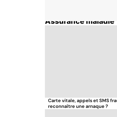
Assurance maladie
Accueil
Thématiques
Carte vitale, appels et SMS f
reconnaître une arnaque ?