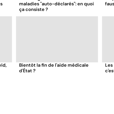
ns
maladies "auto-déclarés": en quoi
fau
ça consiste ?
id,
Bientôt la fin de l'aide médicale
Les
d'État ?
c'est