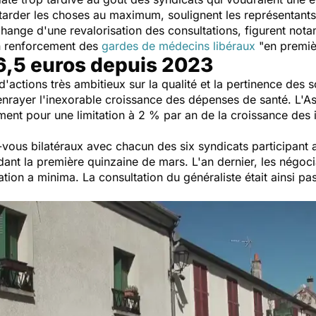
etarder les choses au maximum, soulignent les représentants
change d'une revalorisation des consultations, figurent not
n renforcement des
gardes de médecins libéraux
"
en premiè
26,5 euros depuis 2023
actions très ambitieux sur la qualité et la pertinence des s
rayer l'inexorable croissance des dépenses de santé. L'A
ent pour une limitation à 2 % par an de la croissance des 
z-vous bilatéraux avec chacun des six syndicats participant
ant la première quinzaine de mars. L'an dernier, les négocia
sation
a minima
. La consultation du généraliste était ainsi p