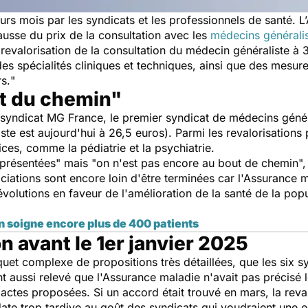
rs mois par les syndicats et les professionnels de santé. 
hausse du prix de la consultation avec les
médecins générali
 revalorisation de la consultation du médecin généraliste à
s spécialités cliniques et techniques, ainsi que des mesures
rs.
"
t du chemin"
le syndicat MG France, le premier syndicat de médecins géné
liste est aujourd'hui à 26,5 euros). Parmi les revalorisation
ces, comme la pédiatrie et la psychiatrie.
présentées
" mais "
on n'est pas encore au bout de chemin
"
iations sont encore loin d'être terminées car l'Assurance 
évolutions en faveur de l'amélioration de la santé de la pop
n soigne encore plus de 400 patients
n avant le 1er janvier 2025
quet complexe de propositions très détaillées, que les six s
t aussi relevé que l'Assurance maladie n'avait pas précisé l
'actes proposées. Si un accord était trouvé en mars, la revalo
date trop tardive au goût des syndicats qui voudraient une 