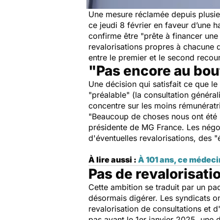
Une mesure réclamée depuis plusieu
ce jeudi 8 février en faveur d’une 
confirme être "
prête à financer une
revalorisations propres à chacune de
entre le premier et le second recou
"Pas encore au bou
Une décision qui satisfait ce que 
"
préalable
" (la consultation généra
concentre sur les moins rémunératri
"
Beaucoup de choses nous ont été 
présidente de MG France. Les négoc
d'éventuelles revalorisations, des "
À lire aussi :
À 101 ans, ce médeci
Pas de revalorisatio
Cette ambition se traduit par un pa
désormais digérer. Les syndicats on
revalorisation de consultations et d
pas avant le 1er janvier 2025, une 