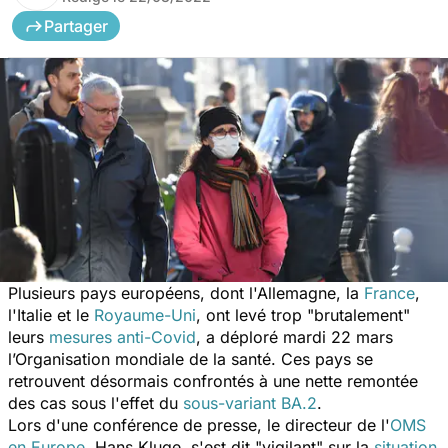
Partager
Plusieurs pays européens, dont l'Allemagne, la
France
,
l'Italie et le
Royaume-Uni
, ont levé trop "brutalement"
leurs
mesures anti-Covid
, a déploré mardi 22 mars
l’Organisation mondiale de la santé. Ces pays se
retrouvent désormais confrontés à une nette remontée
des cas sous l'effet du
sous-variant BA.2
.
Lors d'une conférence de presse, le directeur de l'
OMS
en Europe
, Hans Kluge, s'est dit "vigilant" sur la
situation