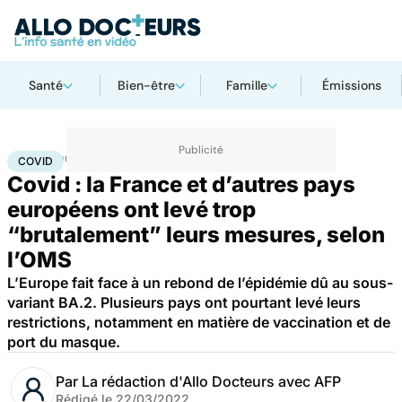
Santé
Bien-être
Famille
Émissions
Accueil
Santé
Maladies
Maladies infectieuses
Covid
COVID
Covid : la France et d’autres pays
européens ont levé trop
“brutalement” leurs mesures, selon
l’OMS
L’Europe fait face à un rebond de l’épidémie dû au sous-
variant BA.2. Plusieurs pays ont pourtant levé leurs
restrictions, notamment en matière de vaccination et de
port du masque.
Par
La rédaction d'Allo Docteurs avec AFP
Rédigé le
22/03/2022