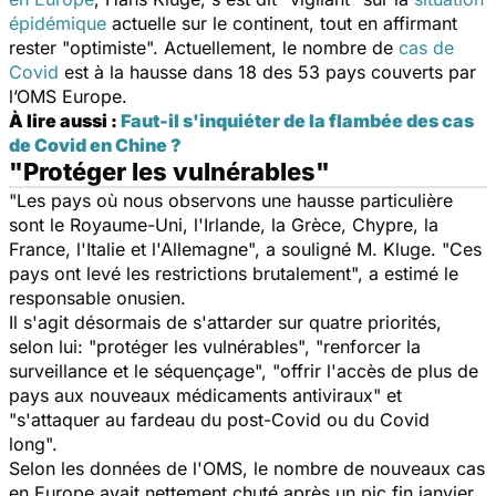
épidémique
actuelle sur le continent, tout en affirmant
rester "optimiste". Actuellement, le nombre de
cas de
Covid
est à la hausse dans 18 des 53 pays couverts par
l’OMS Europe.
À lire aussi :
Faut-il s'inquiéter de la flambée des cas
de Covid en Chine ?
"Protéger les vulnérables"
"
Les pays où nous observons une hausse particulière
sont le Royaume-Uni, l'Irlande, la Grèce, Chypre, la
France, l'Italie et l'Allemagne
", a souligné M. Kluge. "
Ces
pays ont levé les restrictions brutalement
", a estimé le
responsable onusien.
Il s'agit désormais de s'attarder sur quatre priorités,
selon lui: "
protéger les vulnérables
", "
renforcer la
surveillance et le séquençage
", "
offrir l'accès de plus de
pays aux nouveaux médicaments antiviraux
" et
"
s'attaquer au fardeau du post-Covid ou du Covid
long
".
Selon les données de l'OMS, le nombre de nouveaux cas
en Europe avait nettement chuté après un pic fin janvier,