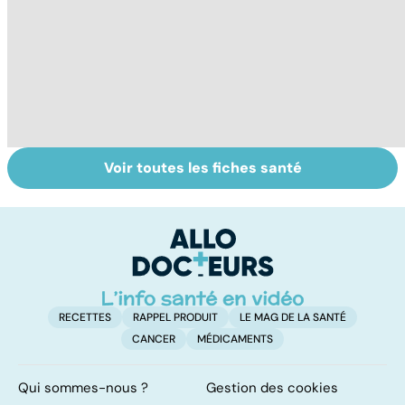
Voir toutes les fiches santé
Tout savoir sur
Covid-19 : tout
Va
les infections
savoir sur la
s
pulmonaires
maladie
t
t
RECETTES
RAPPEL PRODUIT
LE MAG DE LA SANTÉ
CANCER
MÉDICAMENTS
Qui sommes-nous ?
Gestion des cookies