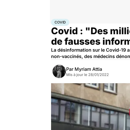
Accueil
Santé
Maladies
Maladies infectieuses
Cov
COVID
Covid : "Des mill
de fausses inform
La désinformation sur le Covid-19 
non-vaccinés, des médecins dénonce
Par
Myriam Attia
Mis à jour le
28/01/2022