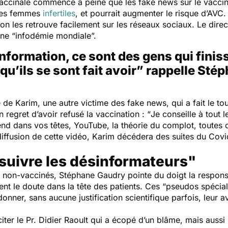
accinale commence à peine que les
fake news
sur le vaccin 
 les femmes
infertiles
, et pourrait augmenter le risque d’AVC.
on les retrouve facilement sur les réseaux sociaux. Le direc
une “
infodémie mondiale
”.
information, ce sont des gens qui finis
qu’ils se sont fait avoir” rappelle St
re de Karim, une autre victime des
fake news
, qui a fait le 
n regret d’avoir refusé la vaccination : “
Je conseille à tout 
end dans vos têtes, YouTube, la théorie du complot, toutes c
diffusion de cette vidéo, Karim décédera des suites du Covid
uivre les désinformateurs"
 les non-vaccinés, Stéphane Gaudry pointe du doigt la respo
ment le doute dans la tête des patients. Ces “
pseudos spécial
donner, sans aucune justification scientifique parfois, leur a
citer le Pr. Didier Raoult qui a écopé d’un blâme, mais auss