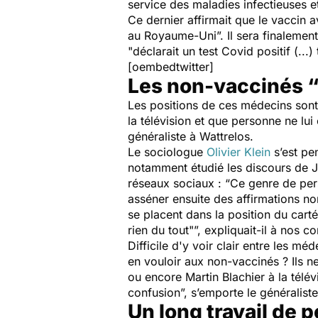
service des maladies infectieuses 
Ce dernier affirmait que le vaccin av
au Royaume-Uni
”. Il sera finalem
"
déclarait un test Covid positif (...)
[oembedtwitter]
Les non-vaccinés 
Les positions de ces médecins sont 
la télévision et que personne ne lui 
généraliste à Wattrelos.
Le sociologue
Olivier Klein
s’est pen
notamment étudié les discours de J
réseaux sociaux : “
Ce genre de pers
asséner ensuite des affirmations non
se placent dans la position du cart
rien du tout
"”, expliquait-il à nos 
Difficile d'y voir clair entre les mé
en vouloir aux non-vaccinés ? Ils ne
ou encore Martin Blachier à la télé
confusion
”, s’emporte le généralis
Un long travail de 