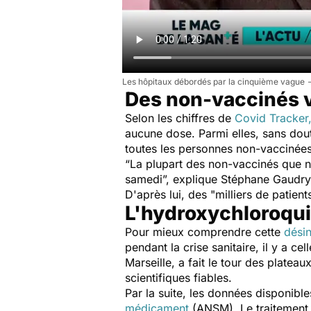
Les hôpitaux débordés par la cinquième vague
Des non-vaccinés v
Selon les chiffres de
Covid Tracker
aucune dose. Parmi elles,
sans dout
toutes les personnes non-vaccinée
“
La plupart des non-vaccinés que no
samedi
”, explique Stéphane Gaudry
D'après lui, des "
milliers de patien
L'hydroxychloroquin
Pour mieux comprendre cette
dési
pendant la crise sanitaire, il y a ce
Marseille, a fait le tour des platea
scientifiques fiables.
Par la suite, les données disponible
médicament
(ANSM). Le traitement 