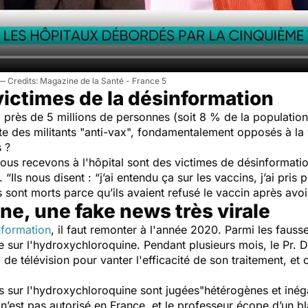
Magazine de la Santé - France 5
ictimes de la désinformation
,
près de 5 millions de personnes (soit 8 % de la population f
e des militants "anti-vax", fondamentalement opposés à la
s ?
us recevons à l'hôpital sont des victimes de désinformation
. “
Ils nous disent : “j’ai entendu ça sur les vaccins, j’ai pris
ts sont morts parce qu’ils avaient refusé le vaccin après avo
e, une fake news très virale
nformation
, il faut remonter à l'année 2020. Parmi les fauss
lle sur l'hydroxychloroquine. Pendant plusieurs mois, le Pr. D
ux de télévision pour vanter l'efficacité de son traitement, e
s sur l'hydroxychloroquine sont jugées"​​
hétérogènes et inég
n’est pas autorisé en France, et le professeur écope d’un b