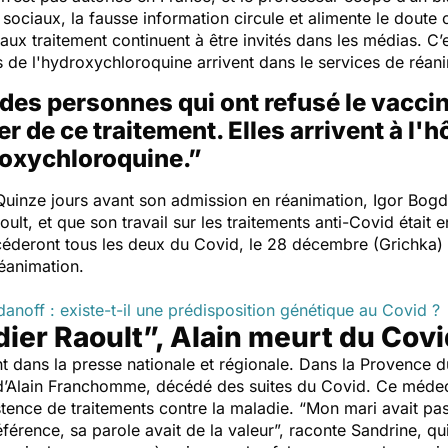
x sociaux, la fausse information circule et alimente le doute
faux traitement continuent
à être invités dans les médias
. C’
s de
l'hydroxychloroquine
arrivent dans le services de réan
 des personnes qui ont refusé le vaccin
r de ce traitement. Elles arrivent à l'h
oxychloroquine.”
 Quinze jours avant son admission en réanimation, Igor Bogd
aoult, et que son travail sur les traitements anti-Covid étai
éderont tous les deux du Covid, le 28 décembre (Grichka) et
réanimation.
noff : existe-t-il une prédisposition génétique au Covid ?
ier Raoult”, Alain meurt du Covi
ent dans la presse nationale et régionale. Dans la Provence du
’Alain Franchomme, décédé des suites du Covid. Ce médecin 
istence de traitements contre la maladie. “
Mon mari avait pa
référence, sa parole avait de la valeur
”, raconte Sandrine, qui