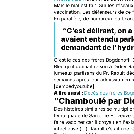
Mais le mal est fait. Sur les réseau
vaccination. Les défenseurs de ce 
En parallèle,
de nombreux partisan
“C’est délirant, on a
avaient entendu parle
demandant de l'hydr
C'est le cas des frères Bogdanoff.
Bleu qu’il donnait raison à Didier R
jumeaux partisans du Pr. Raoult déc
semaines après leur admission en 
[oembedyoutube]
A lire aussi :
Décès des frères Bogda
“Chamboulé par Did
Des histoires similaires se multipli
témoignage de Sandrine F., veuve d
faire vacciner car il croyait en l'ex
infectieuse (...). Raoult c’était une 