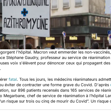
ngorgent l'hôpital. Macron veut emmerder les non-vaccinés,
ance Stéphane Gaudry, professeur au service de réanimation 
euses voix s'élèvent pour dénoncer ceux qui propagent de
.
vérer
fatal
.
Tous les jours, les médecins réanimateurs admett
 pu éviter de contracter une forme grave du Covid. D'après
mation, sur 896 patients recensés dans 165 services de réa
o Megarbane, chef de service de réanimation à l’hôpital La
“
un risque sur trois ou cinq de mourir du Covid
”. Un risque 