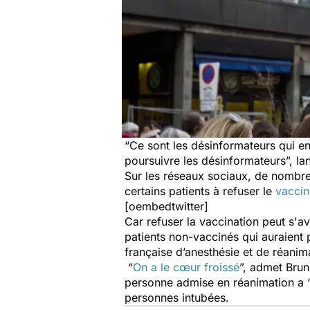
“
Ce sont les désinformateurs qui e
poursuivre les désinformateurs
”, l
Sur les réseaux sociaux, de nombr
certains patients à refuser le
vaccin
[oembedtwitter]
Car refuser la vaccination peut s'a
patients non-vaccinés qui auraient
française d’anesthésie et de réani
“
On a le cœur froissé
”, admet Brun
personne admise en réanimation a 
personnes intubées.