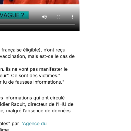
rançaise éligible), n’ont reçu
 vaccination, mais est-ce
le cas de
. Ils ne vont pas manifester le
 peur”. Ce sont des victimes
.”
ir lu de fausses informations.
"
es informations qui ont circulé
idier Raoult, directeur de l’IHU de
t ce, malgré l’absence de données
ales
” par
l'Agence du
lâme.