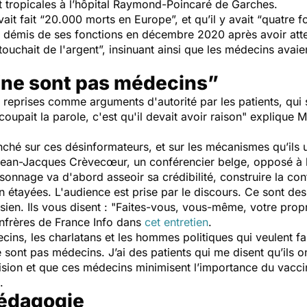
et tropicales à l’hôpital Raymond-Poincaré de Garches.
ait fait “
20.000 morts en Europe
”, et qu’il y avait “
quatre f
ent démis de ses fonctions en décembre 2020 après avoir att
 touchait de l'argent”,
i
nsinuant ainsi que les médecins avaient 
“ne sont pas médecins”
reprises comme arguments d'autorité par les patients, qui s
coupait la parole, c'est qu'il devait avoir raison
" explique M
ché sur ces désinformateurs, et sur les mécanismes qu’ils ut
ean-Jacques Crèvecœur, un conférencier belge, opposé à la
onnage va d'abord asseoir sa crédibilité, construire la con
 étayées. L'audience est prise par le discours. Ce sont des 
ésien. Ils vous disent : "Faites-vous, vous-même, votre pro
confrères de France Info dans
cet entretien
.
decins, les charlatans et les hommes politiques qui veulent fa
 sont pas médecins. J’ai des patients qui me disent qu’ils o
vision et que ces médecins minimisent l’importance du vacc
te.
pédagogie