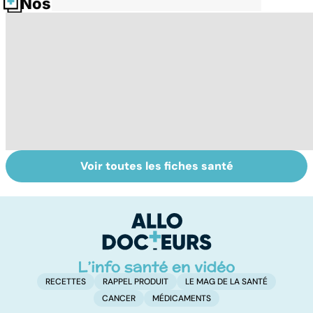
Nos fiches santé
Voir toutes les fiches santé
Dérèglement
Tout savoir sur
I
hormonal : et si
les infections
a
c'était les
pulmonaires
fa
surrénales ?
d'
RECETTES
RAPPEL PRODUIT
LE MAG DE LA SANTÉ
CANCER
MÉDICAMENTS