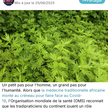
Partager
Mis à jour le
25/06/2025
Un petit pas pour l'homme, un grand pas pour
l'humanité. Alors que
la médecine traditionnelle africaine
monte au créneau pour faire face au Covid-
19
, l'Organisation mondiale de la santé (OMS) reconnait
que les tradipraticiens du continent jouent un rôle