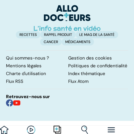
pulmonaires
faire en cas
qu
d'angine ?
su
in
RECETTES
RAPPEL PRODUIT
LE MAG DE LA SANTÉ
CANCER
MÉDICAMENTS
Qui sommes-nous ?
Gestion des cookies
Mentions légales
Politiques de confidentialité
Charte d'utilisation
Index thématique
Flux RSS
Flux Atom
Retrouvez-nous sur