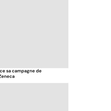
ance sa campagne de
aZeneca