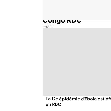
Congo RDC
Accueil
Thématiques
Congo RDC
Page 8
La 12e épidémie d'Ebola est o
en RDC