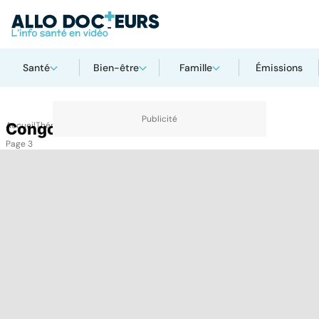
Santé
Bien-être
Famille
Émissions
Accueil
Congo RDC
Thématiques
Congo RDC
Page 3