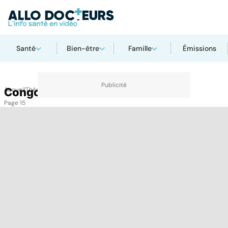
Santé
Bien-être
Famille
Émissions
Accueil
Congo RDC
Thématiques
Congo RDC
Page 15