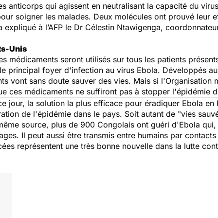
nticorps qui agissent en neutralisant la capacité du virus à
 pour soigner les malades. Deux molécules ont prouvé leur e
 a expliqué à l’AFP le Dr Célestin Ntawigenga, coordonnateur
ts-Unis
ces médicaments seront utilisés sur tous les patients prése
e principal foyer d'infection au virus Ebola. Développés a
ts vont sans doute sauver des vies. Mais si l'Organisation 
 que ces médicaments ne suffiront pas à stopper l'épidémie d
e jour, la solution la plus efficace pour éradiquer Ebola en 
tion de l'épidémie dans le pays. Soit autant de "
vies sauv
a même source, plus de 900 Congolais ont guéri d'Ebola qui,
es. Il peut aussi être transmis entre humains par contacts di
ées représentent une très bonne nouvelle dans la lutte cont