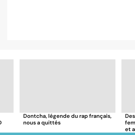
Dontcha, légende du rap français,
Des
D
nous a quittés
fem
et 