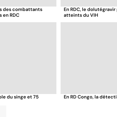
us des combattants
En RDC, le dolutégravir 
és en RDC
atteints du VIH
ole du singe et 75
En RD Congo, la détectio