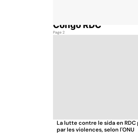
Congo RDC
Accueil
Thématiques
Congo RDC
Page 2
La lutte contre le sida en RDC 
par les violences, selon l'ONU