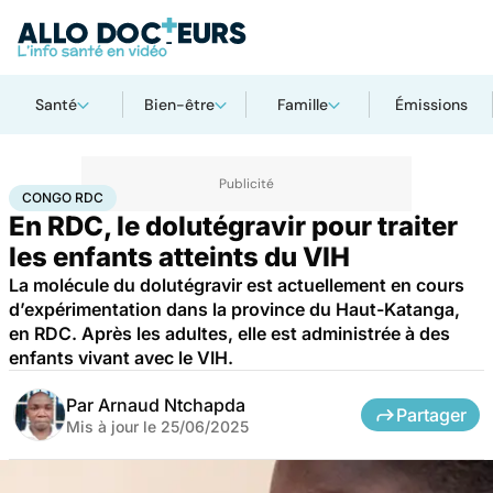
Santé
Bien-être
Famille
Émissions
Accueil
Santé
Médicaments
Congo RDC
CONGO RDC
En RDC, le dolutégravir pour traiter
les enfants atteints du VIH
La molécule du dolutégravir est actuellement en cours
d’expérimentation dans la province du Haut-Katanga,
en RDC. Après les adultes, elle est administrée à des
enfants vivant avec le VIH.
Par
Arnaud Ntchapda
Partager
Mis à jour le
25/06/2025