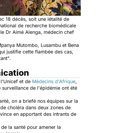
 18 décès, soit une létalité de
 national de recherche biomédicale
 le Dr Aimé Alenga, médecin chef
de Mpanya Mutombo, Lusambu et Bena
qui justifie cette flambée des cas,
tant"
.
nication
 l'Unicef et de
Médecins d'Afrique
,
e surveillance de l'épidémie ont été
anté, on a briefé nos équipes sur la
nt de choléra dans deux zones de
ovince en apportant des intrants de
 de la santé pour amener la