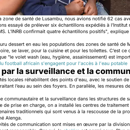
a zone de santé de Lusambu, nous avions notifié 62 cas avec
s essayé de prélever six échantillons expédiés à l’Institut
MS. L’INRB confirmait quatre échantillons positifs"
, explique
ankuru dessert en eau les populations des zones de santé 
oire, se laver, pour la cuisine et pour les toilettes. C’est ce 
 que
"le volet wash (eau, hygiène, assainissement) est impor
 football africain s'engagent pour l'accès à l'eau potable
a par la surveillance et la commu
tés locales réhabilitent des points d'eau, avec le soutien de
traitant l’eau au sein des foyers. En parallèle, les mesures d
se communautaire et la surveillance dans les structures de s
ole de prise en charge, on a installé les centres de traiteme
enaires traditionnels qui sont venus à la rescousse de la pr
imé Alenga.
ivités de communication sont mises en œuvre par la division