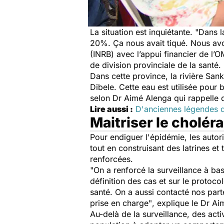
La situation est inquiétante.
"Dans l
20%. Ça nous avait tiqué. Nous avon
(INRB) avec l’appui financier de l’O
de division provinciale de la santé.
Dans cette province, la rivière S
Dibele. Cette eau est utilisée pour b
selon Dr Aimé Alenga qui rappelle
Lire aussi :
D'anciennes légendes du
Maitriser le cholér
Pour endiguer l'épidémie, les autori
tout en construisant des latrines et 
renforcées.
"On a renforcé la surveillance à ba
définition des cas et sur le protoc
santé. On a aussi contacté nos part
prise en charge"
, explique le Dr A
Au-delà de la surveillance, des act