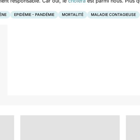
ent responsable. Car oui, le
choléra
est parmi nous. Plus q
ÈNE
EPIDÉMIE - PANDÉMIE
MORTALITÉ
MALADIE CONTAGIEUSE