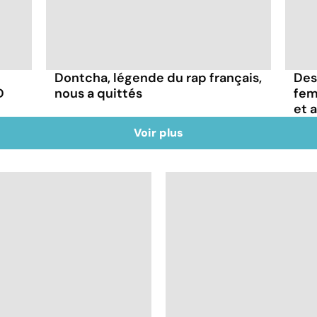
Dontcha, légende du rap français,
Des
D
nous a quittés
fem
et 
Voir plus