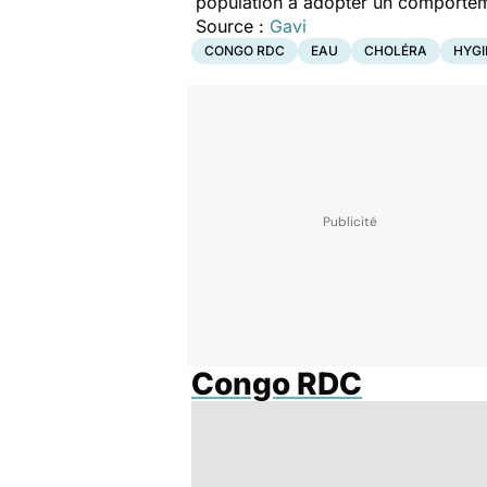
population à adopter un comportem
Source :
Gavi
CONGO RDC
EAU
CHOLÉRA
HYGI
Congo RDC