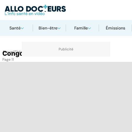
Santé
Bien-être
Famille
Émissions
Accueil
Congo RDC
Thématiques
Congo RDC
Page 11