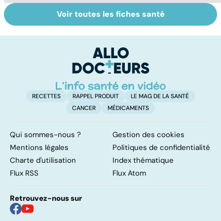
Voir toutes les fiches santé
La tuberculose
Tout savoir sur
I
pulmonaire
les infections
a
pulmonaires
fa
d'
RECETTES
RAPPEL PRODUIT
LE MAG DE LA SANTÉ
CANCER
MÉDICAMENTS
Qui sommes-nous ?
Gestion des cookies
Mentions légales
Politiques de confidentialité
Charte d'utilisation
Index thématique
Flux RSS
Flux Atom
Retrouvez-nous sur