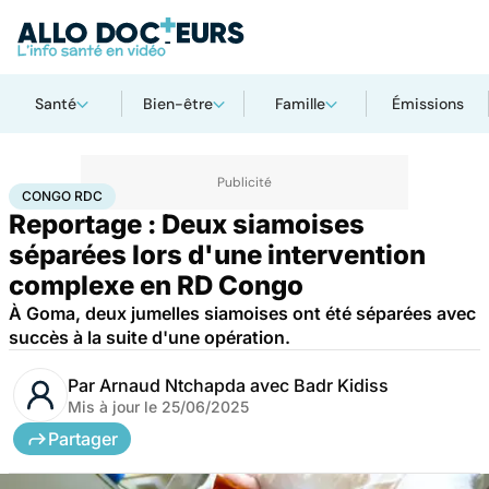
Santé
Bien-être
Famille
Émissions
Accueil
Santé
Société
Santé publique
Congo RDC
CONGO RDC
Reportage : Deux siamoises
séparées lors d'une intervention
complexe en RD Congo
À Goma, deux jumelles siamoises ont été séparées avec
succès à la suite d'une opération.
Par
Arnaud Ntchapda avec Badr Kidiss
Mis à jour le
25/06/2025
Partager