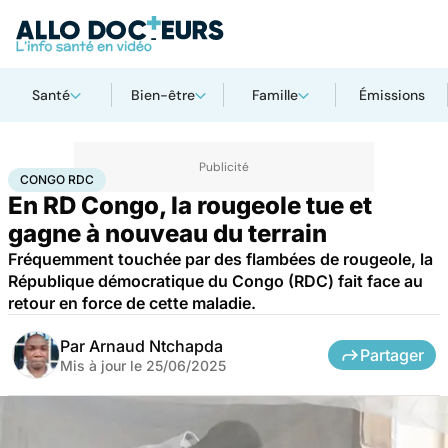
Santé
Bien-être
Famille
Émissions
Accueil
Santé
Maladies
Maladies infectieuses
Congo RDC
CONGO RDC
En RD Congo, la rougeole tue et
gagne à nouveau du terrain
Fréquemment touchée par des flambées de rougeole, la
République démocratique du Congo (RDC) fait face au
retour en force de cette maladie.
Par
Arnaud Ntchapda
Partager
Mis à jour le
25/06/2025