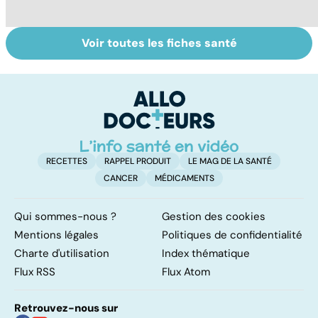
Voir toutes les fiches santé
Tout savoir sur
Inflammation des
Vi
les infections
amygdales : que
oc
pulmonaires
faire en cas
qu
d'angine ?
su
in
RECETTES
RAPPEL PRODUIT
LE MAG DE LA SANTÉ
CANCER
MÉDICAMENTS
Qui sommes-nous ?
Gestion des cookies
Mentions légales
Politiques de confidentialité
Charte d'utilisation
Index thématique
Flux RSS
Flux Atom
Retrouvez-nous sur