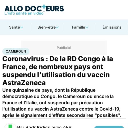
Santé
Bien-être
Famille
Émissions
Accueil
Santé
Maladies
Maladies infectieuses
Cameroun
CAMEROUN
Coronavirus : De la RD Congo à la
France, de nombreux pays ont
suspendu l'utilisation du vaccin
AstraZeneca
Une quinzaine de pays, dont la République
démocratique du Congo, le Cameroun ou encore la
France et l'Italie, ont suspendu par précaution
l'utilisation du vaccin AstraZeneca contre le Covid-19,
après le signalement d'effets secondaires "possibles".
Par
Badr Kidiss avec AFP