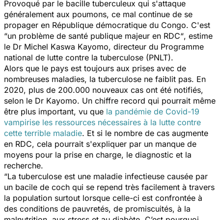
Provoqué par le bacille tuberculeux qui s'attaque
généralement aux poumons, ce mal continue de se
propager en République démocratique du Congo. C'est
“
un problème de santé publique majeur en RDC“
, estime
le Dr Michel Kaswa Kayomo, directeur du Programme
national de lutte contre la tuberculose (PNLT).
Alors que le pays est toujours aux prises avec de
nombreuses maladies, la tuberculose ne faiblit pas. En
2020, plus de 200.000 nouveaux cas ont été notifiés,
selon le Dr Kayomo. Un chiffre record qui pourrait même
être plus important, vu que
la pandémie de Covid-19
vampirise les ressources nécessaires à la lutte contre
cette terrible maladie
. Et si le nombre de cas augmente
en RDC, cela pourrait s'expliquer par un manque de
moyens pour la prise en charge, le diagnostic et la
recherche.
“La tuberculose est une maladie infectieuse causée par
un bacile de coch qui se repend très facilement à travers
la population surtout lorsque celle-ci est confrontée à
des conditions de pauvretés, de promiscuités, à la
malnutrition, aux stress et au diabète. C’est pourquoi