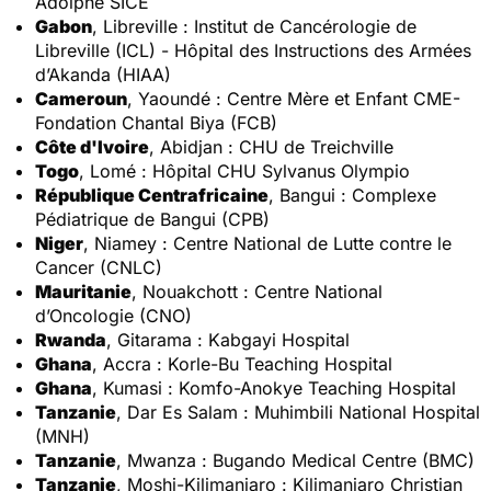
Adolphe SICE
Gabon
, Libreville : Institut de Cancérologie de
Libreville (ICL) - Hôpital des Instructions des Armées
d’Akanda (HIAA)
Cameroun
, Yaoundé : Centre Mère et Enfant CME-
Fondation Chantal Biya (FCB)
Côte d'Ivoire
, Abidjan : CHU de Treichville
Togo
, Lomé : Hôpital CHU Sylvanus Olympio
République Centrafricaine
, Bangui : Complexe
Pédiatrique de Bangui (CPB)
Niger
, Niamey : Centre National de Lutte contre le
Cancer (CNLC)
Mauritanie
, Nouakchott : Centre National
d’Oncologie (CNO)
Rwanda
, Gitarama : Kabgayi Hospital
Ghana
, Accra : Korle-Bu Teaching Hospital
Ghana
, Kumasi : Komfo-Anokye Teaching Hospital
Tanzanie
, Dar Es Salam : Muhimbili National Hospital
(MNH)
Tanzanie
, Mwanza : Bugando Medical Centre (BMC)
Tanzanie
, Moshi-Kilimanjaro : Kilimanjaro Christian