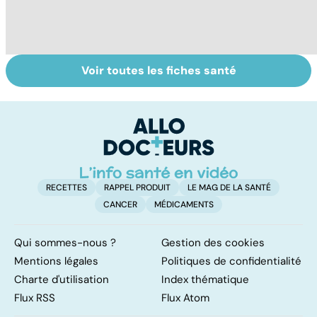
Voir toutes les fiches santé
Covid-19 : tout
Variole du singe :
L
savoir sur la
symptômes,
p
maladie
transmission et
traitements
RECETTES
RAPPEL PRODUIT
LE MAG DE LA SANTÉ
CANCER
MÉDICAMENTS
Qui sommes-nous ?
Gestion des cookies
Mentions légales
Politiques de confidentialité
Charte d'utilisation
Index thématique
Flux RSS
Flux Atom