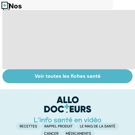
Nos fiches santé
Voir toutes les fiches santé
Tout savoir sur
Inflammation des
Vi
les infections
amygdales : que
oc
pulmonaires
faire en cas
qu
d'angine ?
su
in
RECETTES
RAPPEL PRODUIT
LE MAG DE LA SANTÉ
CANCER
MÉDICAMENTS