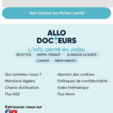
Voir toutes les fiches santé
Tout savoir sur le
Maladie de Lyme,
Q
cerveau
quand les tiques
c
attaquent
RECETTES
RAPPEL PRODUIT
LE MAG DE LA SANTÉ
CANCER
MÉDICAMENTS
Qui sommes-nous ?
Gestion des cookies
Mentions légales
Politiques de confidentialité
Charte d'utilisation
Index thématique
Flux RSS
Flux Atom
Retrouvez-nous sur