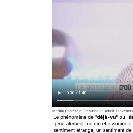
Marina Carrère d'Encausse et Benoît Thévenet e
Le phénomène de "
déjà-vu
" ou "
d
généralement fugace et associée à
sentiment étrange, un sentiment d