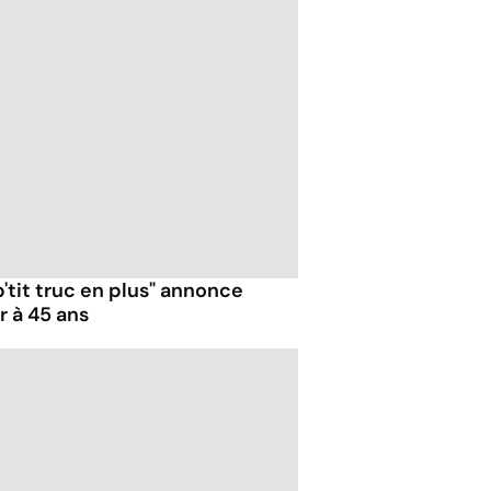
p'tit truc en plus" annonce
r à 45 ans