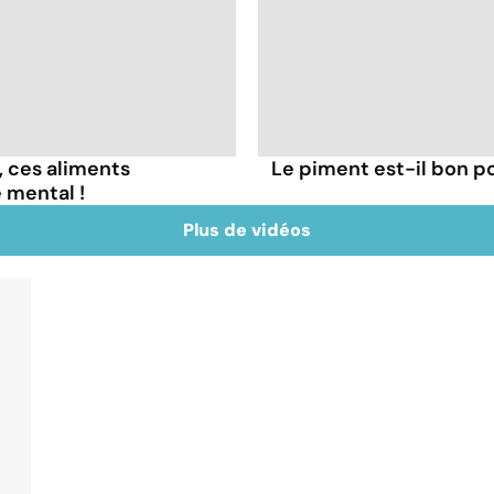
, ces aliments
Le piment est-il bon po
 mental !
Plus de vidéos