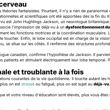
u cerveau
s théories fantaisistes. Pourtant, il n'y a rien de paranorm
tionnelles et scientifiques ont été apportées dès la fin du XI
à-vu est John Hughlings Jackson, un neurologue britannique
ssocie l'impression de déjà-vu à un
dysfonctionnement du
ment les fonctions motrices et la coordination musculaire. Le
toucher. Enfin, le lobe occipital est en charge de la vision
vu, se situe sur les côtés. Il renferme des structures profo
ogue canadien, confirme l'hypothèse de Jackson. Il parvient
s patients en stimulant électriquement leur lobe temporal. 
le et troublante à la fois
uations courantes de la vie quotidienne. Il touche autant l
 plus on est
stressé
ou fatigué, plus on est sujet au
déjà-vu
que et votre niveau d'éducation sont élevés, plus vous êtes 