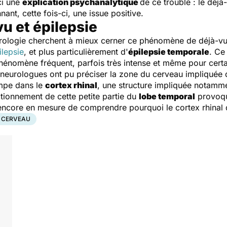
ci une
explication psychanalytique
de ce trouble : le déjà
nnant, cette fois-ci, une issue positive.
u et épilepsie
rologie cherchent à mieux cerner ce phénomène de déjà-vu.
ilepsie
, et plus particulièrement d'
épilepsie temporale
. Ce
hénomène fréquent, parfois très intense et même pour certai
 neurologues ont pu préciser la zone du cerveau impliquée d
ampe dans le
cortex rhinal
, une structure impliquée notamme
tionnement de cette petite partie du
lobe temporal
provoque
 encore en mesure de comprendre pourquoi le cortex rhinal
CERVEAU