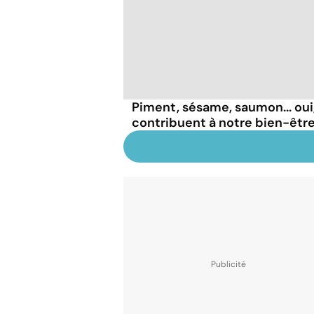
Piment, sésame, saumon... oui
contribuent à notre bien-être