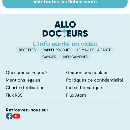
Voir toutes les fiches santé
Les méthodes
Choisir le sexe de
To
qui fonctionnent
son enfant, c’est
le
vraiment pour
possible ?
p
arrêter de fumer
!
RECETTES
RAPPEL PRODUIT
LE MAG DE LA SANTÉ
CANCER
MÉDICAMENTS
Qui sommes-nous ?
Gestion des cookies
Mentions légales
Politiques de confidentialité
Charte d'utilisation
Index thématique
Flux RSS
Flux Atom
Retrouvez-nous sur