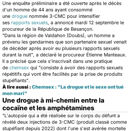
Une enquête préliminaire a été ouverte après le décès
d'un homme de 44 ans ayant consommé
une
drogue
nommée 3-CMC pour intensifier
ses
rapports sexuels
, a annoncé mardi 12 septembre le
procureur de la République de Besançon.
"Dans la région de Valdahon (Doubs), un homme a
prévenu les gendarmes que son partenaire sexuel venait
de décéder après avoir eu plusieurs rapports sexuels
durant la nuit"
, a déclaré le procureur Étienne Manteaux.
Il a précisé que cela s'inscrivait dans une pratique
de
chemsex
qui
"consiste à avoir des rapports sexuels
répétitifs qui vont être facilités par la prise de produits
stupéfiants"
.
À lire aussi :
Chemsex : "La drogue et le sexe ont tué
mon mari"
Une drogue à mi-chemin entre la
cocaïne et les amphétamines
"L'autopsie qui a été réalisée sur le corps du défunt a
révélé deux injections de 3-CMC (produit classé comme
stupéfiant depuis 2022) dont l'une s'est avérée mortelle