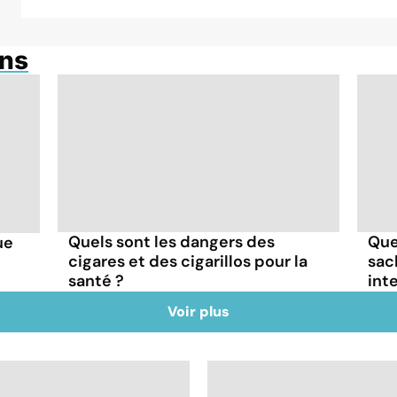
ons
Quels sont les dangers des
Que
ue
cigares et des cigarillos pour la
sac
santé ?
int
Voir plus