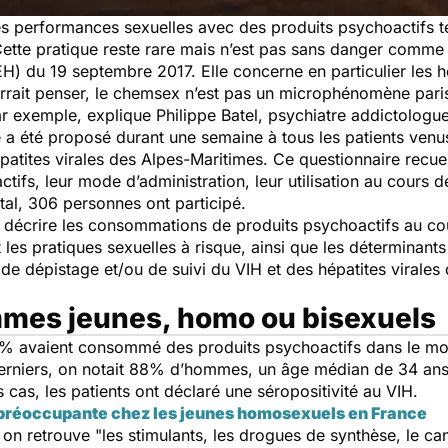
es performances sexuelles avec des produits psychoactifs t
tte pratique reste rare mais n’est pas sans danger comme 
H) du 19 septembre 2017. Elle concerne en particulier les
rrait penser, le chemsex n’est pas un microphénomène pari
r exemple, explique Philippe Batel, psychiatre addictologu
a été proposé durant une semaine à tous les patients venus
patites virales des Alpes-Maritimes. Ce questionnaire recuei
s, leur mode d’administration, leur utilisation au cours des
tal, 306 personnes ont participé.
de décrire les consommations de produits psychoactifs au cou
et les pratiques sexuelles à risque, ainsi que les détermin
 de dépistage et/ou de suivi du VIH et des hépatites virales
mmes jeunes, homo ou bisexuels
36% avaient consommé des produits psychoactifs dans le m
derniers, on notait 88% d’hommes, un âge médian de 34 ans 
as, les patients ont déclaré une séropositivité au VIH.
t préoccupante chez les jeunes homosexuels en France
 on retrouve
"les stimulants, les drogues de synthèse, le ca