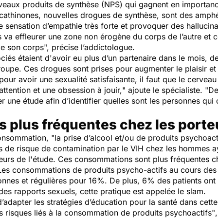
veaux produits de synthèse
(NPS) qui gagnent en importance
s cathinones, nouvelles drogues de synthèse, sont des amphé
ne sensation d’empathie très forte et provoquer des hallucin
s va effleurer une zone non érogène du corps de l’autre et c
de son corps
", précise l’addictologue.
ciés étaient d'avoir eu plus d’un partenaire dans le mois, d
groupe. Ces drogues sont prises pour augmenter le plaisir et
 pour avoir une sexualité satisfaisante, il faut que le cerveau
’attention et une obsession à jouir,
" ajoute le spécialiste.
"De
r une étude afin d’identifier quelles sont les personnes qui 
plus fréquentes chez les porte
consommation,
"la prise d’alcool et/ou de produits psychoact
rs de risque de contamination par le VIH chez les hommes a
uteurs de l'étude. Ces consommations sont plus fréquentes c
. Les consommations de produits psycho-actifs au cours des 
nes et régulières pour 16%. De plus, 6% des patients ont dé
es rapports sexuels, cette pratique est appelée le slam.
d’adapter les stratégies d’éducation pour la santé dans cett
s risques liés à la consommation de produits psychoactifs"