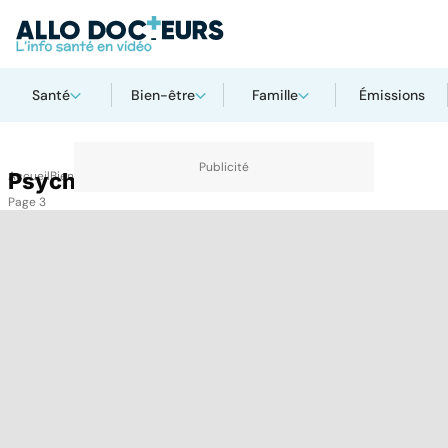
Santé
Bien-être
Famille
Émissions
Accueil
Psycho
Bien-être
Psycho
Page 3