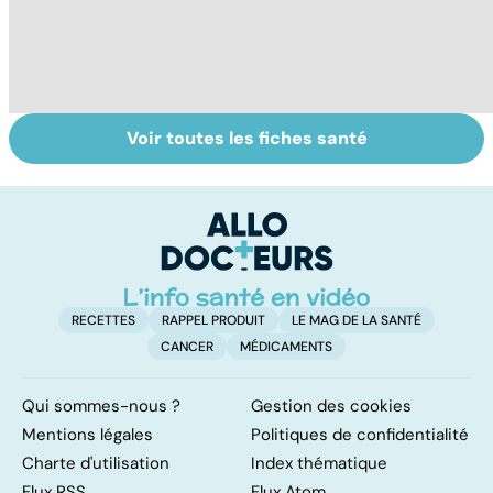
Voir toutes les fiches santé
Automne-hiver,
Comment tenir
L'
le temps de la
ses bonnes
m
dépression
résolutions
h
saisonnière
RECETTES
RAPPEL PRODUIT
LE MAG DE LA SANTÉ
CANCER
MÉDICAMENTS
Qui sommes-nous ?
Gestion des cookies
Mentions légales
Politiques de confidentialité
Charte d'utilisation
Index thématique
Flux RSS
Flux Atom