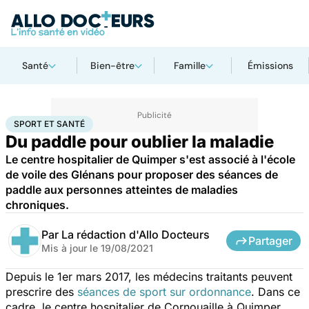
Santé
Bien-être
Famille
Émissions
Accueil
Bien-être
Sport santé
Sport et santé
SPORT ET SANTÉ
Du paddle pour oublier la maladie
Le centre hospitalier de Quimper s'est associé à l'école
de voile des Glénans pour proposer des séances de
paddle aux personnes atteintes de maladies
chroniques.
Par
La rédaction d'Allo Docteurs
Partager
Mis à jour le
19/08/2021
Depuis le 1er mars 2017, les médecins traitants peuvent
prescrire des
séances de sport sur ordonnance
. Dans ce
cadre, le centre hospitalier de Cornouaille à Quimper