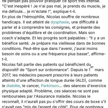
ne pensait pas pouvoir pratiquer ce sport très intense.
"
C'est inespéré ! Je n'ai pas mal, je prends du muscle, je
me défoule… je m'éclate !",
explique-t-il.
En plus de l'hémophilie, Nicolas souffre de nombreux
handicaps. Il est atteint de
dysphasie
, une difficulté à
parler et à comprendre les consignes, et présente des
problèmes d'équilibre et de coordination. Mais son
coach s'adapte. Et les progrès sont palpables : "
Il y a un
bénéfice santé. Je prépare ma vieillesse dans de bonnes
conditions. Peut-être que dans l'avenir, j'aurai moins
besoin de soins ou a une fréquence plus basse
", affirme-
t-il.
Nicolas fait partie des patients qui bénéficient du
er
dispositif de "Sport sur ordonnance". Depuis le 1
mars
2017, les médecins peuvent prescrire à leurs patients
atteints d'une affection de longue durée (ALD), comme
le
diabète
, le cancer,
Parkinson
… des séances d'exercice
physique adapté. Problème, ces séances ne sont pas
remboursées par l'Assurance maladie. Nicolas le
reconnaît, il n'aurait pas pu s'offrir des cours de boxe s'il
n'avait pas "
mis de l’argent de côté
". Pour de nombreux