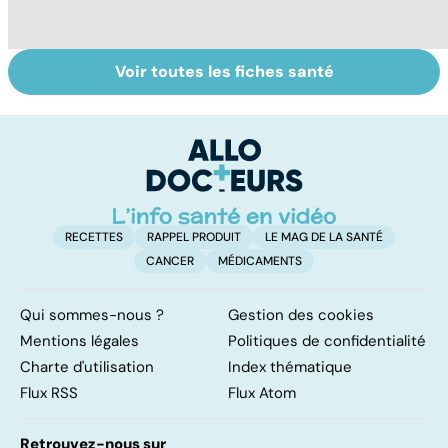
Voir toutes les fiches santé
Ostéoporose :
La vitamine D,
In
préserver le
une vitamine
al
capital osseux
miracle ?
m
no
RECETTES
RAPPEL PRODUIT
LE MAG DE LA SANTÉ
CANCER
MÉDICAMENTS
Qui sommes-nous ?
Gestion des cookies
Mentions légales
Politiques de confidentialité
Charte d'utilisation
Index thématique
Flux RSS
Flux Atom
Retrouvez-nous sur