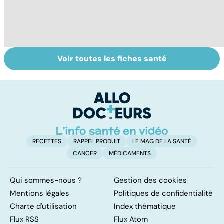
Voir toutes les fiches santé
Nécrose : quand
Embolie
D
les tissus
pulmonaire : un
ra
meurent
caillot dans
pa
l'artère
gr
pulmonaire
RECETTES
RAPPEL PRODUIT
LE MAG DE LA SANTÉ
CANCER
MÉDICAMENTS
Qui sommes-nous ?
Gestion des cookies
Mentions légales
Politiques de confidentialité
Charte d'utilisation
Index thématique
Flux RSS
Flux Atom