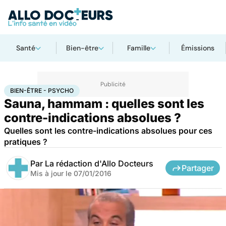
Santé
Bien-être
Famille
Émissions
Accueil
Santé
Maladies
Maladies cardiaques
Bien-être - Psycho
BIEN-ÊTRE - PSYCHO
Sauna, hammam : quelles sont les
contre-indications absolues ?
Quelles sont les contre-indications absolues pour ces
pratiques ?
Par
La rédaction d'Allo Docteurs
Partager
Mis à jour le
07/01/2016