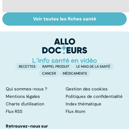
Voir toutes les fiches santé
Comment tenir
Embolie
Fa
ses bonnes
pulmonaire : un
do
résolutions
caillot dans
fa
l'artère
pulmonaire
RECETTES
RAPPEL PRODUIT
LE MAG DE LA SANTÉ
CANCER
MÉDICAMENTS
Qui sommes-nous ?
Gestion des cookies
Mentions légales
Politiques de confidentialité
Charte d'utilisation
Index thématique
Flux RSS
Flux Atom
Retrouvez-nous sur