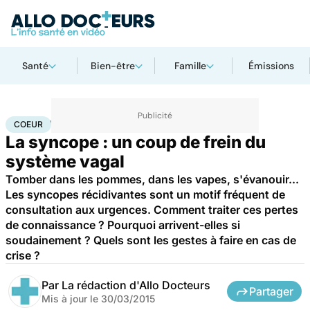
Santé
Bien-être
Famille
Émissions
Accueil
Santé
Maladies
Maladies cardiaques
Coeur
COEUR
La syncope : un coup de frein du
système vagal
Tomber dans les pommes, dans les vapes, s'évanouir...
Les syncopes récidivantes sont un motif fréquent de
consultation aux urgences. Comment traiter ces pertes
de connaissance ? Pourquoi arrivent-elles si
soudainement ? Quels sont les gestes à faire en cas de
crise ?
Par
La rédaction d'Allo Docteurs
Partager
Mis à jour le
30/03/2015