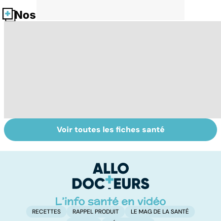
Nos fiches santé
Voir toutes les fiches santé
Embolie
Mediator® : les
Me
pulmonaire : un
cardiologues en
s
caillot dans
première ligne
sa
l'artère
pulmonaire
RECETTES
RAPPEL PRODUIT
LE MAG DE LA SANTÉ