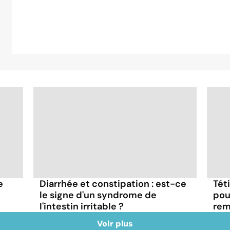
e
Diarrhée et constipation : est-ce
Tét
le signe d'un syndrome de
pou
l'intestin irritable ?
rem
Voir plus