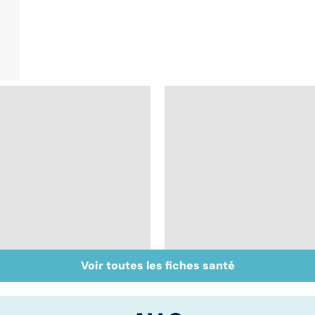
Voir toutes les fiches santé
Le magnésium, un
Troubles anxieux, un
oligo-élément vital
anxiété envahissante