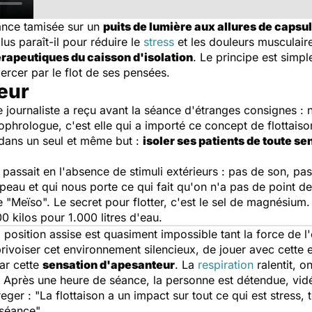
ance tamisée sur un
puits de lumière aux allures de capsul
lus paraît-il pour réduire le
stress
et les douleurs musculaire
érapeutiques du caisson d'isolation
. Le principe est simpl
bercer par le flot de ses pensées.
eur
re journaliste a reçu avant la séance d'étranges consignes :
ophrologue, c'est elle qui a importé ce concept de flottaiso
 dans un seul et même but :
isoler ses patients de toute se
 passait en l'absence de stimuli extérieurs : pas de son, pas
peau et qui nous porte ce qui fait qu'on n'a pas de point d
Meïso". Le secret pour flotter, c'est le sel de magnésium. À 
700 kilos pour 1.000 litres d'eau.
la position assise est quasiment impossible tant la force de l
pprivoiser cet environnement silencieux, de jouer avec cette
par cette
sensation d'apesanteur
. La
respiration
ralentit, o
Après une heure de séance, la personne est détendue, vidée.
eger : "
La flottaison a un impact sur tout ce qui est stress,
 séance
".