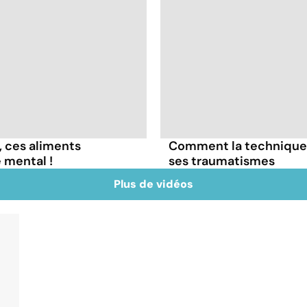
, ces aliments
Comment la technique 
 mental !
ses traumatismes
Plus de vidéos