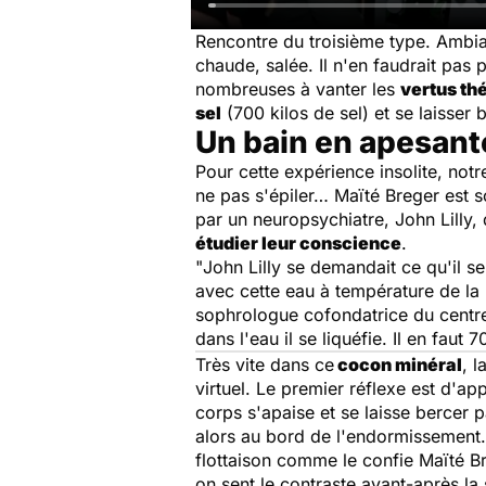
Rencontre du troisième type. Ambi
chaude, salée. Il n'en faudrait pas p
nombreuses à vanter les
vertus th
sel
(700 kilos de sel) et se laisser 
Un bain en apesant
Pour cette expérience insolite, not
ne pas s'épiler… Maïté Breger est s
par un neuropsychiatre, John Lilly,
étudier leur conscience
.
"
John Lilly se demandait ce qu'il se
avec cette eau à température de la 
sophrologue cofondatrice du centre "
dans l'eau il se liquéfie. Il en faut 
Très vite dans ce
cocon minéral
, 
virtuel. Le premier réflexe est d'a
corps s'apaise et se laisse bercer 
alors au bord de l'endormissement. 
flottaison comme le confie Maïté Br
on sent le contraste avant-après la