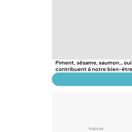
Piment, sésame, saumon... oui
contribuent à notre bien-être