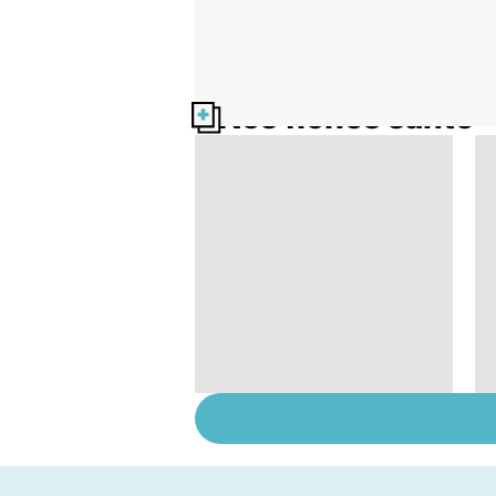
Nos fiches santé
Bien dormir, mais...
sans médicaments !