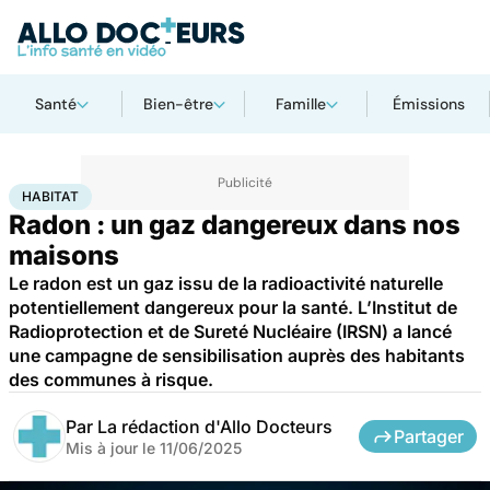
Santé
Bien-être
Famille
Émissions
Accueil
Santé
Société
Santé publique
Habitat
HABITAT
Radon : un gaz dangereux dans nos
maisons
Le radon est un gaz issu de la radioactivité naturelle
potentiellement dangereux pour la santé. L’Institut de
Radioprotection et de Sureté Nucléaire (IRSN) a lancé
une campagne de sensibilisation auprès des habitants
des communes à risque.
Par
La rédaction d'Allo Docteurs
Partager
Mis à jour le
11/06/2025