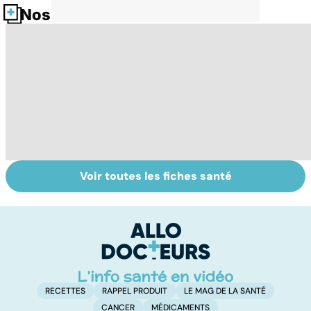
Nos fiches santé
Voir toutes les fiches santé
Cancer du
Le saturnisme :
Ga
poumon : le
une intoxication
b
progrès des
au plomb
q
traitements
RECETTES
RAPPEL PRODUIT
LE MAG DE LA SANTÉ
CANCER
MÉDICAMENTS