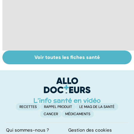
Voir toutes les fiches santé
HPV : tout savoir
Grand froid : nos
P
sur les
conseils
en
papillomavirus
u
n
RECETTES
RAPPEL PRODUIT
LE MAG DE LA SANTÉ
CANCER
MÉDICAMENTS
Qui sommes-nous ?
Gestion des cookies