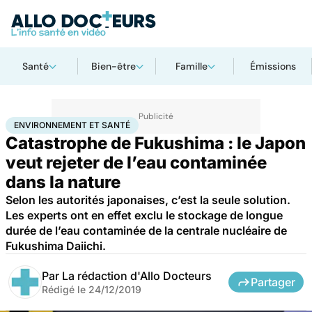
Santé
Bien-être
Famille
Émissions
Accueil
Santé
Maladies
Cancer
Environnement et santé
ENVIRONNEMENT ET SANTÉ
Catastrophe de Fukushima : le Japon
veut rejeter de l’eau contaminée
dans la nature
Selon les autorités japonaises, c’est la seule solution.
Les experts ont en effet exclu le stockage de longue
durée de l’eau contaminée de la centrale nucléaire de
Fukushima Daiichi.
Par
La rédaction d'Allo Docteurs
Partager
Rédigé le
24/12/2019