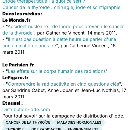
L'iode thérapeutique : à quoi ça sert ?
Cancer de la thyroïde : chirurgie, iode et scintigraphie
Dans les médias :
Le Monde
.fr
- "
Accident nucléaire : de l'iode pour prévenir le cancer
de la thyroïde
", par Catherine Vincent, 14 mars 2011.
- "
Il n'est pas question à cette heure de parler d'une
contamination planétaire
", par Catherine Vincent, 15
mars 2011.
Le Parisien
.fr
- "
Les effets sur le corps humain des radiations
"
LeFigaro.fr
- "
Comprendre la radioactivité en cinq questions clés
",
par Sandrine Cabut, Anne Jouan et Jean-Luc Nothias, 17
mars 2011
Et aussi :
Distribution-iode.com
Pour tout savoir sur la campgane de distribution d'iode.
CANCER DE LA THYROÏDE
MALADIES HORMONALES
THYROÏDE
IODE RADIOACTIF
ENVIRONNEMENT