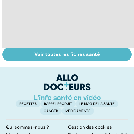
Voir toutes les fiches santé
Glande thyroïde :
Sécheresse
C
le gendarme de
vaginale : un
th
la régulation
large choix de
ch
corporelle
traitements
s
RECETTES
RAPPEL PRODUIT
LE MAG DE LA SANTÉ
CANCER
MÉDICAMENTS
Qui sommes-nous ?
Gestion des cookies