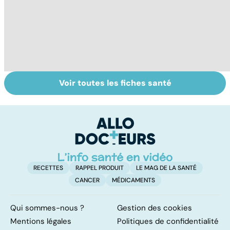
Voir toutes les fiches santé
Tout savoir sur le
Prurit,
N
vitiligo
démangeaisons :
le
au secours, j'ai la
m
peau qui gratte !
RECETTES
RAPPEL PRODUIT
LE MAG DE LA SANTÉ
CANCER
MÉDICAMENTS
Qui sommes-nous ?
Gestion des cookies
Mentions légales
Politiques de confidentialité