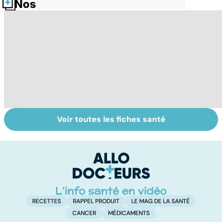
Nos fiches santé
Voir toutes les fiches santé
HPV : tout savoir
Le lymphome, un
Ca
sur les
cancer peu
fa
papillomavirus
connu mais
t
fréquent
RECETTES
RAPPEL PRODUIT
LE MAG DE LA SANTÉ
CANCER
MÉDICAMENTS