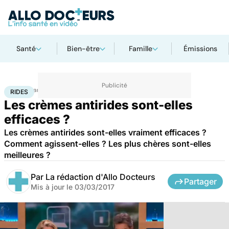
Santé
Bien-être
Famille
Émissions
Accueil
Santé
Rides
RIDES
Les crèmes antirides sont-elles
efficaces ?
Les crèmes antirides sont-elles vraiment efficaces ?
Comment agissent-elles ? Les plus chères sont-elles
meilleures ?
Par
La rédaction d'Allo Docteurs
Partager
Mis à jour le
03/03/2017