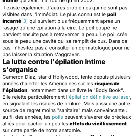
intime
qui avait mal tourné qu'en 2002.
Il existe également d'autres problèmes qui ne sont pas
visibles dans l'immédiat. Le plus connu est le
poil
incarné
[3]
qui survient plus fréquemment après un
rasage qu'une épilation à la cire. Le poil coupé ne
parvient ensuite pas à retraverser la peau. Le poil crée
sous la peau une cavité qui se remplit de pus. Dans ce
cas, n'hésitez pas à consulter un dermatologue pour ne
pas laisser la situation s'aggraver.
La lutte contre l'épilation intime
s'organise
Cameron Diaz, star d'Hollywood, tente depuis plusieurs
années d'alerter les Américaines sur les
risques de
l'épilation
, notamment dans un livre le "Body Book".
Elle rejette particulièrement l'
épilation définitive au laser
,
en signalant les risques de brûlure. Mais aussi une autre
source de regret moins "sanitaire" mais convaincante :
au fil des années, les
poils
peuvent s'avérer de précieux
alliés pour cacher un peu les
effets du vieillissement
sur cette partie de notre anatomie.