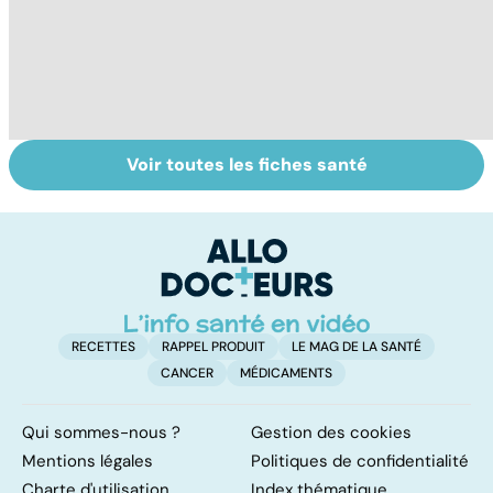
Voir toutes les fiches santé
Le sinus
Gynéco : que
H
pilonidal, un
faire contre les
pi
kyste douloureux
irritations
intimes ?
RECETTES
RAPPEL PRODUIT
LE MAG DE LA SANTÉ
CANCER
MÉDICAMENTS
Qui sommes-nous ?
Gestion des cookies
Mentions légales
Politiques de confidentialité
Charte d'utilisation
Index thématique