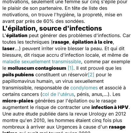
motivations, seulement une femme sur cinq s'épile pour
le plaisir de son partenaire. En tête de liste des
motivations, on trouve l'hygiène, la propreté, mise en
avant par près de 60% des sondées.
L'épilation, source d'infections
L'
épilation
peut générer des problèmes d'infections. Car
toutes les techniques (
rasage
,
épilation à la cire
,
laser
...) peuvent irriter voire blesser la peau. Et qui dit
blessure, dit risque accru d'infection locale, et même de
maladie sexuellement transmissible
, comme par exemple
le
molluscum contagiosum
[1]
. Il est prouvé que les
poils pubiens
constituent un réservoir
[2]
pour le
papillomavirus humain, un virus sexuellement
transmissible, responsable de
condylomes
et associé à
certains cancers (
col de l'utérus
, pénis, anus,…). Les
micro-plaies
générées par l'épilation ou le rasage
augmentent le risque de contracter une
infection à HPV
.
Une autre étude publiée dans la revue
Urology
en 2012
montre qu'en 2010, les hommes étaient cinq fois plus
nombreux à arriver aux Urgences à cause d'un
rasage