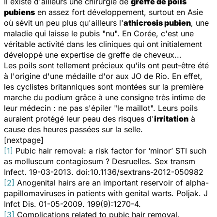
Il existe d'ailleurs une chirurgie de
greffe de poils
pubiens
en assez fort développement, surtout en Asie
où sévit un peu plus qu'ailleurs l'
athicrosis pubien
, une
maladie qui laisse le pubis "nu". En Corée, c'est une
véritable activité dans les cliniques qui ont initialement
développé une expertise de greffe de cheveux...
Les poils sont tellement précieux qu'ils ont peut-être été
à l'origine d'une médaille d'or aux JO de Rio. En effet,
les cyclistes britanniques sont montées sur la première
marche du podium grâce à une consigne très intime de
leur médecin : ne pas s'épiler "le maillot". Leurs poils
auraient protégé leur peau des risques d'
irritation
à
cause des heures passées sur la selle.
[nextpage]
[1]
Pubic hair removal: a risk factor for ‘minor’ STI such
as molluscum contagiosum ? Desruelles. Sex transm
Infect. 19-03-2013. doi:10.1136/sextrans-2012-050982
[2]
Anogenital hairs are an important reservoir of alpha-
papillomaviruses in patients with genital warts. Poljak. J
Infct Dis. 01-05-2009. 199(9):1270-4.
[3]
Complications related to pubic hair removal.