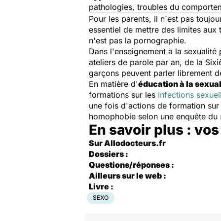
pathologies, troubles du comporte
Pour les parents, il n'est pas toujou
essentiel de mettre des limites aux t
n'est pas la pornographie.
Dans l'enseignement à la sexualité 
ateliers de parole par an, de la Si
garçons peuvent parler librement de
En matière d'
éducation à la sexual
formations sur les
infections sexue
une fois d'actions de formation sur 
homophobie selon une enquête du
En savoir plus : vo
Sur Allodocteurs.fr
Dossiers :
Questions/réponses :
Ailleurs sur le web :
Livre :
SEXO