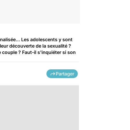
analisée... Les adolescents y sont
leur découverte de la sexualité ?
 couple ? Faut-il s'inquiéter si son
Partager