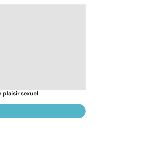
 plaisir sexuel