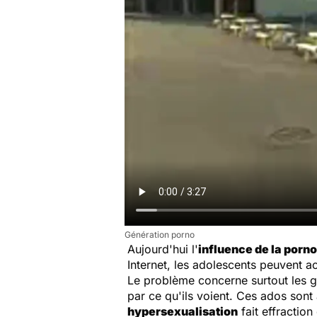
Génération porno
Aujourd'hui l'
influence de la porn
Internet, les adolescents peuvent a
Le problème concerne surtout les ga
par ce qu'ils voient. Ces ados sont
hypersexualisation
fait effraction