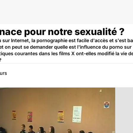
nace pour notre sexualité ?
u sur Internet, la pornographie est facile d'accès et s'est b
et on peut se demander quelle est l'influence du porno sur 
iques courantes dans les films X ont-elles modifié la vie de
?
eurs