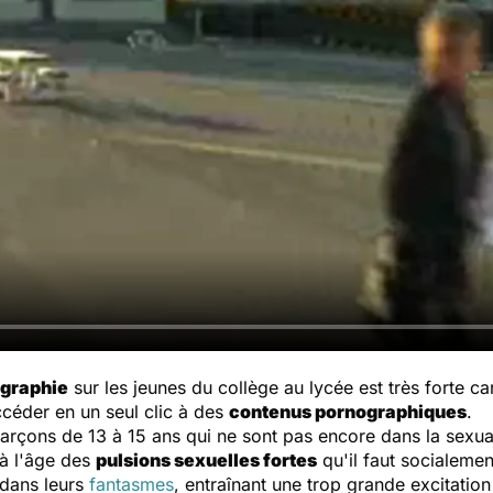
ographie
sur les jeunes du collège au lycée est très forte c
ccéder en un seul clic à des
contenus pornographiques
.
rçons de 13 à 15 ans qui ne sont pas encore dans la sexuali
 à l'âge des
pulsions sexuelles fortes
qu'il faut socialemen
 dans leurs
fantasmes
, entraînant une trop grande excitation