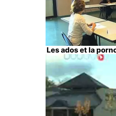
Les ados et la porn