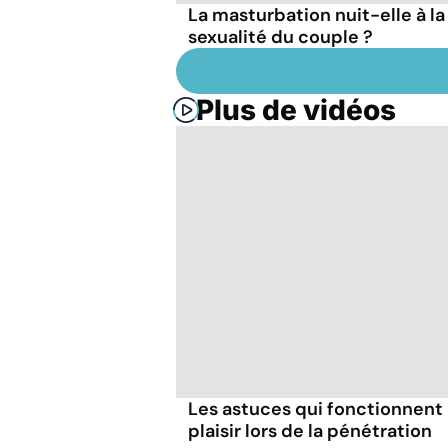
La masturbation nuit-elle à la
sexualité du couple ?
Plus de vidéos
Les astuces qui fonctionnent
plaisir lors de la pénétration