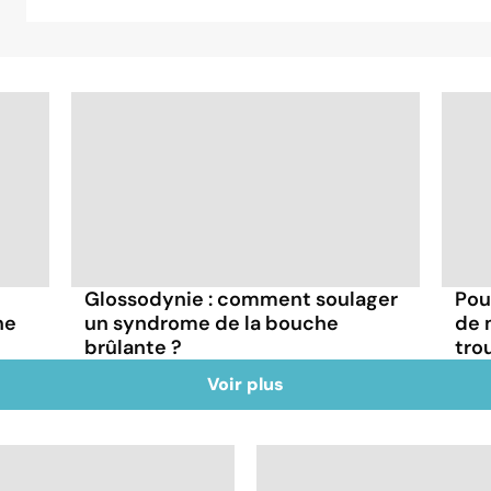
Glossodynie : comment soulager
Pou
ne
un syndrome de la bouche
de 
brûlante ?
tro
Voir plus