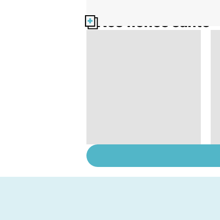
Nos fiches santé
Post-partum : un
bouleversement
après la naissance