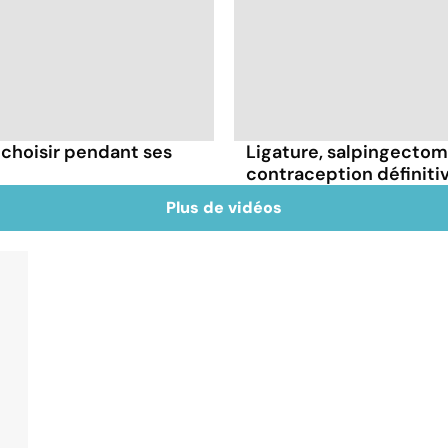
 choisir pendant ses
Ligature, salpingectomie
contraception définiti
Plus de vidéos