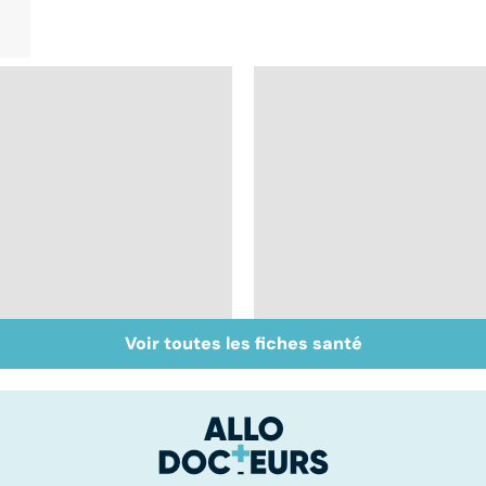
Voir toutes les fiches santé
La tuberculose
Femmes : comment
pulmonaire
jouissez-vous ?